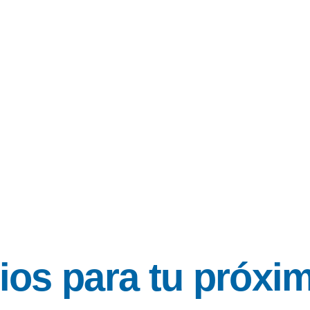
tos
to
rios para tu próxi