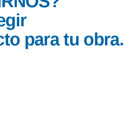
IRNOS?
egir
to para tu obra.