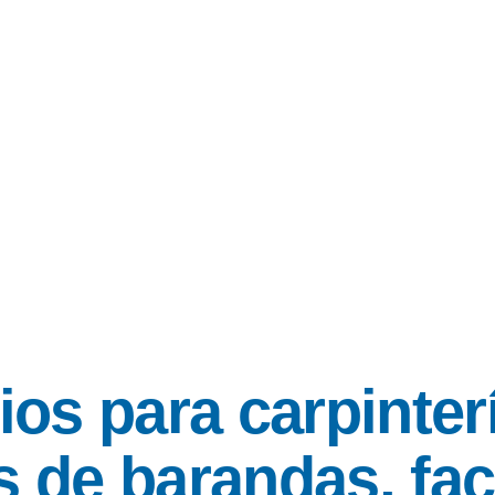
ios para carpinter
s de barandas, fa