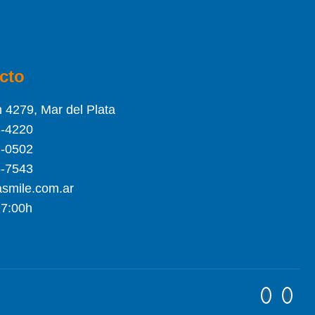
cto
 4279, Mar del Plata
3-4220
2-0502
5-7543
smile.com.ar
17:00h